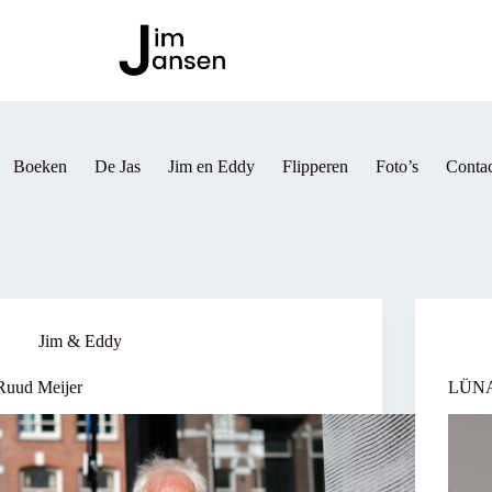
Boeken
De Jas
Jim en Eddy
Flipperen
Foto’s
Contac
Jim & Eddy
Ruud Meijer
LÜN