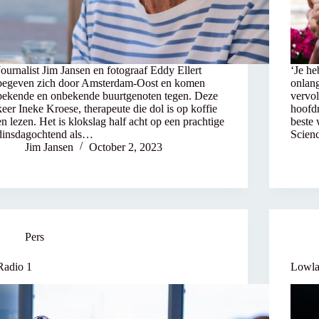
Journalist Jim Jansen en fotograaf Eddy Ellert
‘Je he
begeven zich door Amsterdam-Oost en komen
onlang
bekende en onbekende buurtgenoten tegen. Deze
vervo
keer Ineke Kroese, therapeute die dol is op koffie
hoofd
en lezen. Het is klokslag half acht op een prachtige
beste
dinsdagochtend als…
Scien
Jim Jansen
October 2, 2023
Pers
Radio 1
Lowla