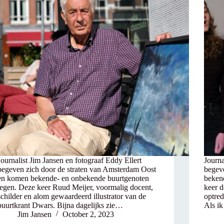
Journalist Jim Jansen en fotograaf Eddy Ellert
Journa
begeven zich door de straten van Amsterdam Oost
begev
en komen bekende- en onbekende buurtgenoten
beken
tegen. Deze keer Ruud Meijer, voormalig docent,
keer 
schilder en alom gewaardeerd illustrator van de
optred
buurtkrant Dwars. Bijna dagelijks zie…
Als i
Jim Jansen
October 2, 2023