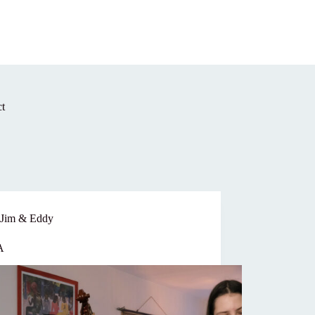
t
Jim & Eddy
A